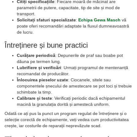
Citiți specificațiile
: Fiecare moară de măcinat are
parametrii de putere, capacitate, tip de site și mod de
transport.
Solicitați sfaturi specializate
:
Echipa Gewa Masch
vă
poate oferi recomandări adaptate la fluxul dumneavoastră
de lucru.
Întreținere și bune practici
Curățare periodică
: Depunerile de praf sau boabe pot
dăuna pe termen lung.
Lubrifiere și verificări
: Urmați programul de mentenanță
recomandat de producător.
Înlocuirea pieselor uzate
: Ciocanele, sitele sau
componentele șnecului de amestecare se pot toci și trebuie
schimbate la timp.
Calibrare și teste
: Verificați periodic dacă echipamentul
macină la granulația dorită și amestecă uniform.
Odată ce ați pus la punct un program regulat de întreținere și o
selecție corectă de echipamente, veți vedea cum productivitatea
crește, iar costurile de reparații neprevăzute scad.