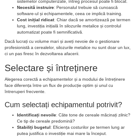
sistemelor computerizate, întreg procesul poate fi blocat.
Necesită instruire
: Personalul trebuie să cunoască
software-ul și echipamentele, ceea ce implică training.
Cost inițial ridicat
: Chiar dacă se amortizează pe termen
lung, investiția inițială în silozurile metalice și controlul
automatizat poate fi semnificativă.
Dacă lucrați cu volume mari și aveți nevoie de o gestionare
profesionistă a cerealelor, silozurile metalice nu sunt doar un lux,
ci un pas firesc în dezvoltarea afacerii.
Selectare și întreținere
Alegerea corectă a echipamentelor și a modului de întreținere
face diferența între un flux de producție optim și unul cu
întreruperi frecvente.
Cum selectați echipamentul potrivit?
Identificați nevoile
: Câte tone de cereale măcinați zilnic?
Ce tip de cereale predomină?
Stabiliți bugetul
: Eficiența costurilor pe termen lung ar
putea justifica o investiție mai mare la început.