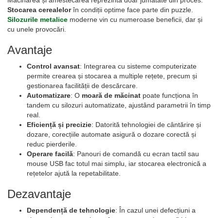
Măcinarea și amestecarea reprezintă doar jumătate din proces.
Stocarea cerealelor
în condiții optime face parte din puzzle.
Silozurile metalice
moderne vin cu numeroase beneficii, dar și
cu unele provocări.
Avantaje
Control avansat
: Integrarea cu sisteme computerizate
permite crearea și stocarea a multiple rețete, precum și
gestionarea facilității de descărcare.
Automatizare
: O
moară de măcinat
poate funcționa în
tandem cu silozuri automatizate, ajustând parametrii în timp
real.
Eficiență și precizie
: Datorită tehnologiei de cântărire și
dozare, corecțiile automate asigură o dozare corectă și
reduc pierderile.
Operare facilă
: Panouri de comandă cu ecran tactil sau
mouse USB fac totul mai simplu, iar stocarea electronică a
rețetelor ajută la repetabilitate.
Dezavantaje
Dependență de tehnologie
: În cazul unei defecțiuni a