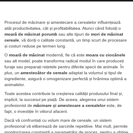
Procesul de măcinare și amestecare a cerealelor influențează
atât productivitatea, cât și profitabilitatea. Atunci când folosiți o
moară de măcinat porumb
sau alte tipuri de
mori de măcinat
cereale
, vă doriți o calitate constantă, un timp scurt de procesare
și costuri reduse pe termen lung.
O
moară de măcinat
modernă, fie că este
moara cu ciocănele
sau alt model, poate transforma radical modul în care produceți
furaje sau preparați rețetele pentru diferite specii de animale. În
plus, un
amestecător de cereale
adaptat la volumul și tipul de
ingrediente, asigură o omogenizare perfectă și hrănirea optimă a
animalelor.
Toate acestea contribuie la creșterea calității produsului final și,
implicit, la succesul pe piață. De aceea, alegerea unui sistem
profesionist de
măcinare și amestecare a cerealelor
este, de
fapt, o investiție în viitorul afacerii.
Dacă vă confruntați cu volum mare de cereale, un sistem
profesional vă eliberează de sarcinile repetitive. Mai mult, permite
monitorizarea constantă a parametrilor de proces, pentru a obține