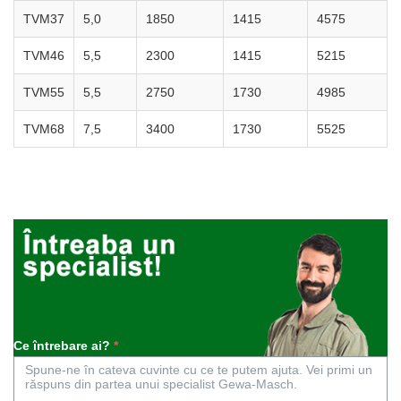
TVM37
5,0
1850
1415
4575
TVM46
5,5
2300
1415
5215
TVM55
5,5
2750
1730
4985
TVM68
7,5
3400
1730
5525
Ce întrebare ai?
*