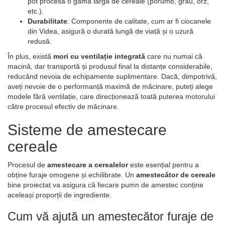
pot procesa o gamă largă de cereale (porumb, grâu, orz,
etc.).
Durabilitate
: Componente de calitate, cum ar fi ciocanele
din Videa, asigură o durată lungă de viață și o uzură
redusă.
În plus, există
mori cu ventilație integrată
care nu numai că
macină, dar transportă și produsul final la distanțe considerabile,
reducând nevoia de echipamente suplimentare. Dacă, dimpotrivă,
aveți nevoie de o performanță maximă de măcinare, puteți alege
modele fără ventilație, care direcționează toată puterea motorului
către procesul efectiv de măcinare.
Sisteme de amestecare
cereale
Procesul de
amestecare a cerealelor
este esențial pentru a
obține furaje omogene și echilibrate. Un
amestecător de cereale
bine proiectat va asigura că fiecare pumn de amestec conține
aceleași proporții de ingrediente.
Cum vă ajută un amestecător furaje de