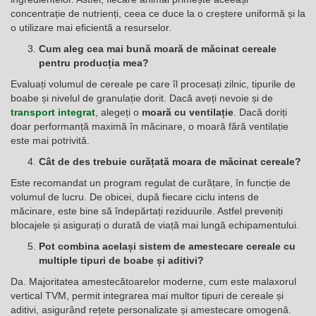
concentrație de nutrienți, ceea ce duce la o creștere uniformă și la
o utilizare mai eficientă a resurselor.
Cum aleg cea mai bună moară de măcinat cereale
pentru producția mea?
Evaluați volumul de cereale pe care îl procesați zilnic, tipurile de
boabe și nivelul de granulație dorit. Dacă aveți nevoie și de
transport integrat
, alegeți o
moară cu ventilație
. Dacă doriți
doar performanță maximă în măcinare, o moară fără ventilație
este mai potrivită.
Cât de des trebuie curățată moara de măcinat cereale?
Este recomandat un program regulat de curățare, în funcție de
volumul de lucru. De obicei, după fiecare ciclu intens de
măcinare, este bine să îndepărtați reziduurile. Astfel preveniți
blocajele și asigurați o durată de viață mai lungă echipamentului.
Pot combina același sistem de amestecare cereale cu
multiple tipuri de boabe și aditivi?
Da. Majoritatea amestecătoarelor moderne, cum este malaxorul
vertical TVM, permit integrarea mai multor tipuri de cereale și
aditivi, asigurând rețete personalizate și amestecare omogenă.