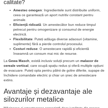
calitate?
Amestec omogen
: Ingredientele sunt distribuite uniform,
ceea ce garantează un aport nutritiv constant pentru
animale.
Eficiență ridicată
: Un amestecător bun reduce timpul
petrecut pentru omogenizare și consumul de energie
electrică.
Flexibilitate
: Puteți adăuga diverse adaosuri (vitamine,
suplimente) fără a pierde controlul procesului.
Costuri reduse
: O amestecare rapidă și eficientă
înseamnă un consum mai mic de resurse.
La
Gewa Masch
, există inclusiv soluții precum un
malaxor de
cereale vertical
, care ocupă spațiu redus și oferă multiple opțiuni
de evacuare. Puteți opta pentru pâlnii de golire diferite, supape de
închidere comandate electric și chiar un șnec de amestecare
extins.
Avantaje și dezavantaje ale
silozurilor metalice