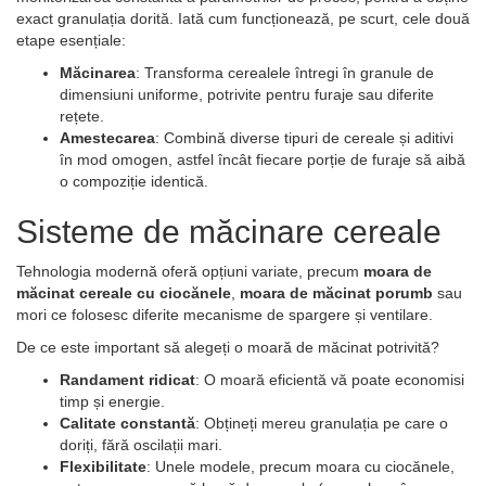
exact granulația dorită. Iată cum funcționează, pe scurt, cele două
etape esențiale:
Măcinarea
: Transforma cerealele întregi în granule de
dimensiuni uniforme, potrivite pentru furaje sau diferite
rețete.
Amestecarea
: Combină diverse tipuri de cereale și aditivi
în mod omogen, astfel încât fiecare porție de furaje să aibă
o compoziție identică.
Sisteme de măcinare cereale
Tehnologia modernă oferă opțiuni variate, precum
moara de
măcinat cereale cu ciocănele
,
moara de măcinat porumb
sau
mori ce folosesc diferite mecanisme de spargere și ventilare.
De ce este important să alegeți o moară de măcinat potrivită?
Randament ridicat
: O moară eficientă vă poate economisi
timp și energie.
Calitate constantă
: Obțineți mereu granulația pe care o
doriți, fără oscilații mari.
Flexibilitate
: Unele modele, precum moara cu ciocănele,