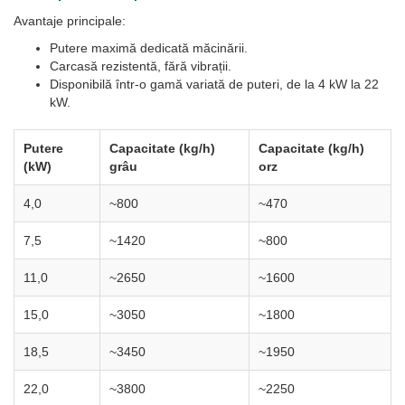
Avantaje principale:
Putere maximă dedicată măcinării.
Carcasă rezistentă, fără vibrații.
Disponibilă într-o gamă variată de puteri, de la 4 kW la 22
kW.
Putere
Capacitate (kg/h)
Capacitate (kg/h)
(kW)
grâu
orz
4,0
~800
~470
7,5
~1420
~800
11,0
~2650
~1600
15,0
~3050
~1800
18,5
~3450
~1950
22,0
~3800
~2250