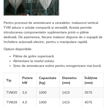
Pentru procesul de amestecare a cerealelor, malaxorul vertical
TVM aduce o soluție compactă și versatilă. Acesta permite
introducerea componentelor suplimentare printr-o pâlnie
dedicată. De asemenea, fiecare malaxor dispune de o supapă de
închidere acționată electric, pentru o manipulare rapidă.
Opțiuni disponibile:
Pâlnie de golire superioară.
Alimentare la nivelul solului.
Șnec de amestecare extins pentru omogenizare mai bună.
Putere
Capacitate
Diametru
Înălțime
Tip
kW
(kg)
(mm)
(mm)
TVM20
3,0
1000
1415
3575
TVM28
4,0
1400
1415
4075