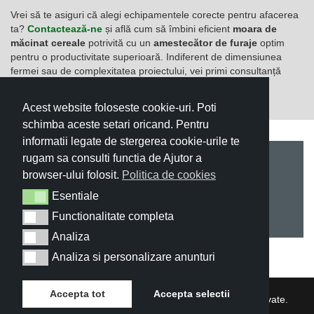
Vrei să te asiguri că alegi echipamentele corecte pentru afacerea
ta?
Contactează-ne
și află cum să îmbini eficient
moara de
măcinat cereale
potrivită cu un
amestecător de furaje
optim
pentru o productivitate superioară. Indiferent de dimensiunea
fermei sau de complexitatea proiectului, vei primi consultanță
dedicată și suport complet.
Acest website foloseste cookie-uri. Poti
schimba aceste setari oricand. Pentru
informatii legate de stergerea cookie-urile te
rugam sa consulti functia de Ajutor a
browser-ului folosit.
Politica de cookies
Esentiale
Esentiale
Functionalitate completa
Functionalitate completa
Analiza
Analiza
Analiza si personalizare anunturi
Analiza si personalizare anunturi
Accepta tot
Accepta selectii
Copyright © 2026 Gewa-Masch. Toate drepturile rezervate.
Developed by
Happy Advertising