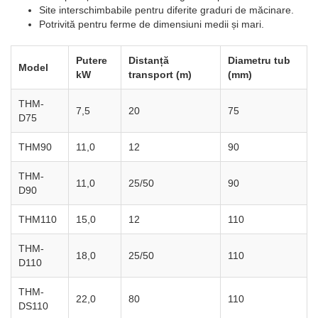
Site interschimbabile pentru diferite graduri de măcinare.
Potrivită pentru ferme de dimensiuni medii și mari.
Putere
Distanță
Diametru tub
Model
kW
transport (m)
(mm)
THM-
7,5
20
75
D75
THM90
11,0
12
90
THM-
11,0
25/50
90
D90
THM110
15,0
12
110
THM-
18,0
25/50
110
D110
THM-
22,0
80
110
DS110