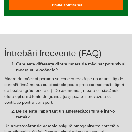
Trimite solicitarea
Întrebări frecvente (FAQ)
Care este diferența dintre moara de măcinat porumb și
moara cu ciocănele?
Moara de măcinat porumb se concentrează pe un anumit tip de
cereală, însă moara cu ciocănele poate procesa mai multe tipuri
de boabe (grâu, orz, etc.). De asemenea, moara cu ciocănele
oferă opțiuni diferite de granulație și poate fi prevăzută cu
ventilație pentru transport.
De ce este important un amestecător furaje într-o
fermă?
Un
amestecător de cereale
asigură omogenizarea corectă a
ingredientelor. Astfel, fiecare animal primește aceeași